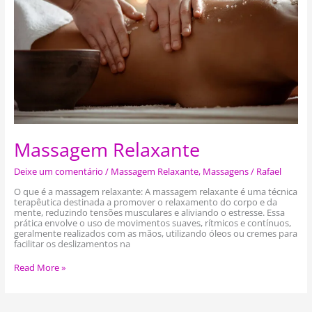
Massagem Relaxante
Deixe um comentário
/
Massagem Relaxante
,
Massagens
/
Rafael
O que é a massagem relaxante: A massagem relaxante é uma técnica
terapêutica destinada a promover o relaxamento do corpo e da
mente, reduzindo tensões musculares e aliviando o estresse. Essa
prática envolve o uso de movimentos suaves, rítmicos e contínuos,
geralmente realizados com as mãos, utilizando óleos ou cremes para
facilitar os deslizamentos na
Read More »