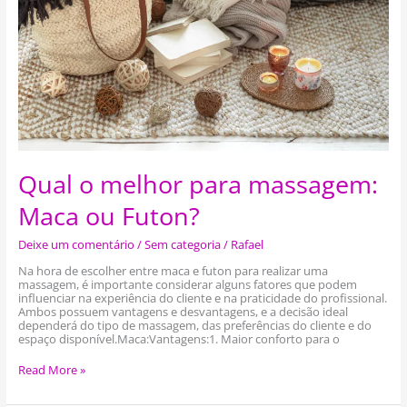
Futon?
Qual o melhor para massagem:
Maca ou Futon?
Deixe um comentário
/
Sem categoria
/
Rafael
Na hora de escolher entre maca e futon para realizar uma
massagem, é importante considerar alguns fatores que podem
influenciar na experiência do cliente e na praticidade do profissional.
Ambos possuem vantagens e desvantagens, e a decisão ideal
dependerá do tipo de massagem, das preferências do cliente e do
espaço disponível.Maca:Vantagens:1. Maior conforto para o
Read More »