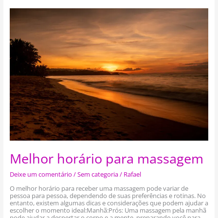
Melhor
horário
para
massagem
Melhor horário para massagem
Deixe um comentário
/
Sem categoria
/
Rafael
O melhor horário para receber uma massagem pode variar de
pessoa para pessoa, dependendo de suas preferências e rotinas. No
entanto, existem algumas dicas e considerações que podem ajudar a
escolher o momento ideal:Manhã:Prós: Uma massagem pela manhã
pode ajudar a despertar o corpo e a mente, preparando você para