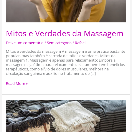
Mitos e Verdades da Massagem
Deixe um comentário
/
Sem categoria
/
Rafael
Mitos e verdades da massagem A massagem é uma prática bastante
popular, mas também é cercada de mitos e verdades. Mitos da
massagem 1. Massagem é apenas para relaxamento: Embora a
massagem seja ótima para relaxamento, ela também tem benefícios
terapêuticos, como alívio de dores musculares, melhora na
circulação sanguínea e auxílio no tratamento de […]
Read More »
Qual
o
melhor
para
massagem:
Maca
ou