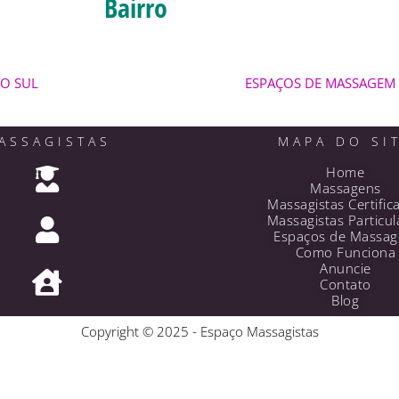
Bairro
DO SUL
ESPAÇOS DE MASSAGEM 
ASSAGISTAS
MAPA DO SI
Home
Massagens
Massagistas Certific
Massagistas Particul
Espaços de Massa
Como Funciona
Anuncie
Contato
Blog
Copyright © 2025 - Espaço Massagistas