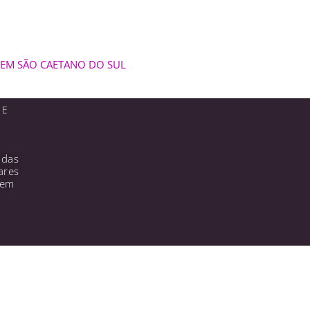
EM SÃO CAETANO DO SUL
TE
adas
ares
gem