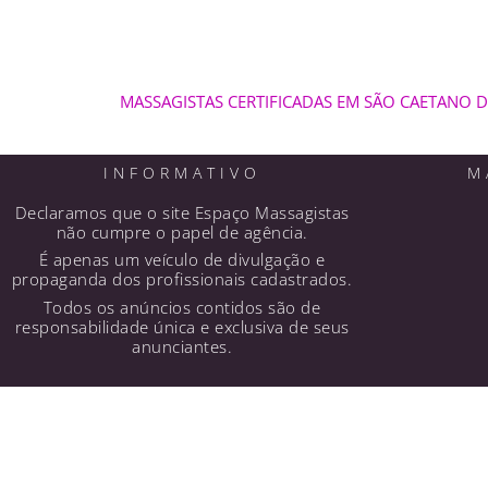
MASSAGISTAS CERTIFICADAS EM SÃO CAETANO 
INFORMATIVO
M
Declaramos que o site Espaço Massagistas
não cumpre o papel de agência.
É apenas um veículo de divulgação e
propaganda dos profissionais cadastrados.
Todos os anúncios contidos são de
responsabilidade única e exclusiva de seus
anunciantes.