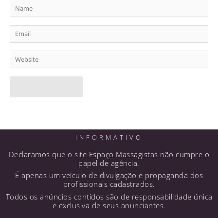
Name
Email
Website
INFORMATIVO
Declaramos que o site Espaço Massagistas não cumpre o
papel de agência.
É apenas um veículo de divulgação e propaganda dos
profissionais cadastrados.
Todos os anúncios contidos são de responsabilidade única
e exclusiva de seus anunciantes.