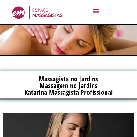
Ir
para
o
conteúdo
Massagista no Jardins
Massagem no Jardins
Katarina Massagista Profissional