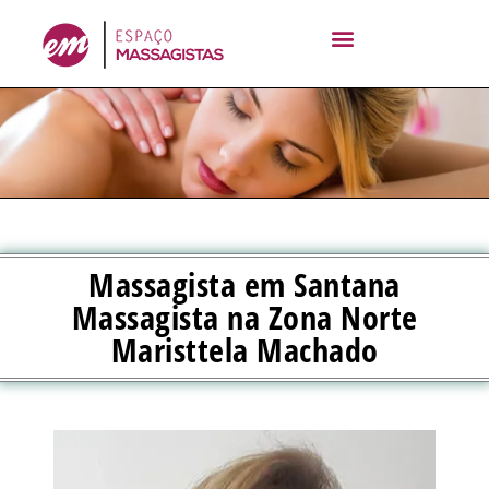
Ir
para
o
conteúdo
Massagista em Santana
Massagista na Zona Norte
Maristtela Machado